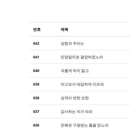
번호
제목
642
성령과 우리는
641
만장일치로 결정하였노라
640
괴롭게 하지 말고
639
야고보가 대답하여 이르되
638
성격이 변한 요한
637
감사하는 자가 되라
636
은혜로 구원받는 줄을 믿노라